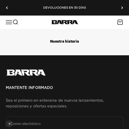
Ir al contenido
DEVOLUCIONES EN 30 DÍAS
Menú
Buscar
Carrit
Barra Airguns
Nuestra historia
MANTENTE INFORMADO
Sea el primero en enterarse de nuevos lanzamientos,
reposiciones y ofertas especiales.
Suscribirse
Correo electrónico