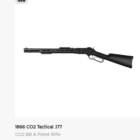
New
1866 CO2 Tactical .177
CO2 BB & Pellet Rifle