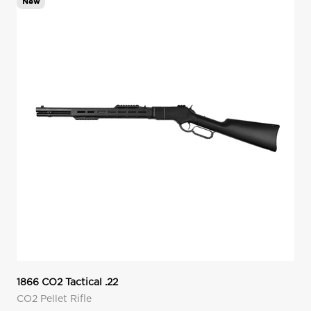
New
1866 CO2 Tactical .22
CO2 Pellet Rifle