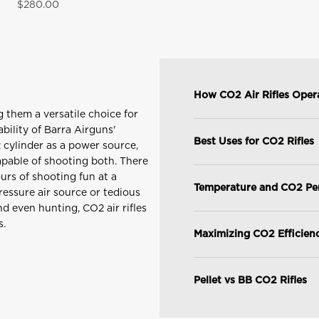
Precio de oferta
$280.00
How CO2 Air Rifles Oper
 them a versatile choice for
bility of Barra Airguns'
Best Uses for CO2 Rifles
 cylinder as a power source,
apable of shooting both. There
ours of shooting fun at a
Temperature and CO2 Pe
ressure air source or tedious
nd even hunting, CO2 air rifles
s.
Maximizing CO2 Efficien
Pellet vs BB CO2 Rifles