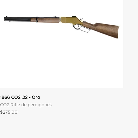
1866 CO2 .22 - Oro
CO2 Rifle de perdigones
Precio de oferta
$275.00