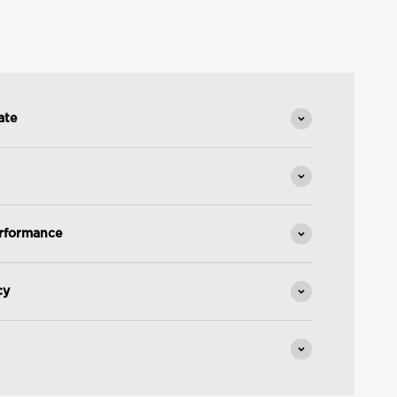
ate
rformance
cy