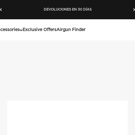
DEVOLUCIONES EN 30 DÍAS
cessories
Exclusive Offers
Airgun Finder
rsátiles de Barra Airguns. Estos rifles de aire comprimido de alt
 de aire externas ni bombeo manual.