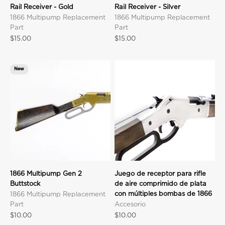
Rail Receiver - Gold
Rail Receiver - Silver
1866 Multipump Replacement
1866 Multipump Replacement
Part
Part
Precio de oferta
Precio de oferta
$15.00
$15.00
New
1866 Multipump Gen 2
Juego de receptor para rifle
Buttstock
de aire comprimido de plata
con múltiples bombas de 1866
1866 Multipump Replacement
Part
Accesorio
Precio de oferta
Precio de oferta
$10.00
$10.00