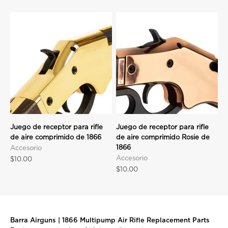
Juego de receptor para rifle
Juego de receptor para rifle
de aire comprimido de 1866
de aire comprimido Rosie de
1866
Accesorio
Accesorio
Precio de oferta
$10.00
Precio de oferta
$10.00
Barra Airguns | 1866 Multipump Air Rifle Replacement Parts