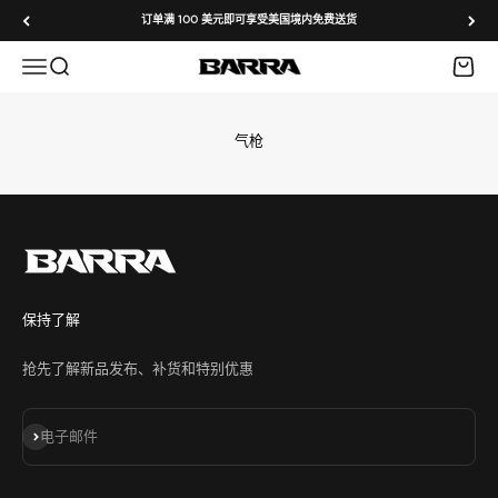
跳转到内容
订单满 100 美元即可享受美国境内免费送货
菜单
搜索
购物车
Barra Airguns
气枪
保持了解
抢先了解新品发布、补货和特别优惠
订阅
电子邮件