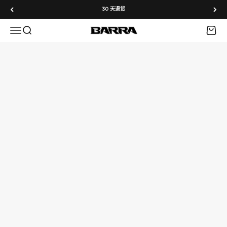
跳转到内容
30 天退货
菜单
搜索
购物车
Barra Airguns
ALL AMMO: BUY 3, GET 1 FREE!
Add any three ammo products to your cart and a popup
will appear confirming you've qualified for this offer.
Simply select your desired free ammo product from the
popup to claim it.
View all deals
Airgun Pellets
Airgun BBs
Airsoft BBs